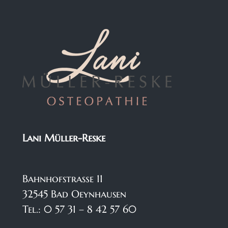
Lani Müller-Reske
Bahnhofstraße 11
32545 Bad Oeynhausen
Tel.: 0 57 31 – 8 42 57 60