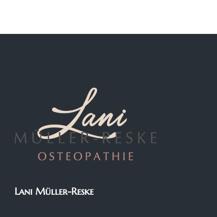
Lani Müller-Reske