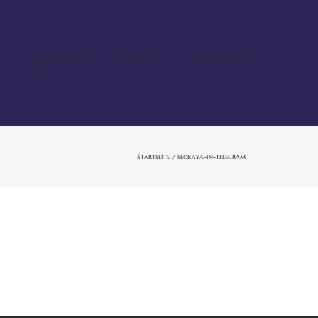
ÜBER MICH
MASTER
KONTAKT
Startseite
seokaya-in-telegram