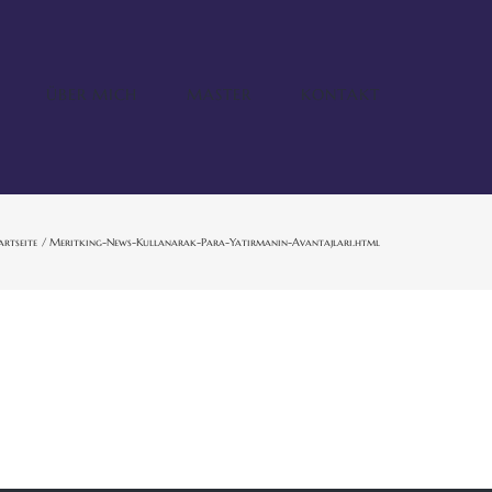
ÜBER MICH
MASTER
KONTAKT
artseite
Meritking-News-Kullanarak-Para-Yatırmanın-Avantajları.html