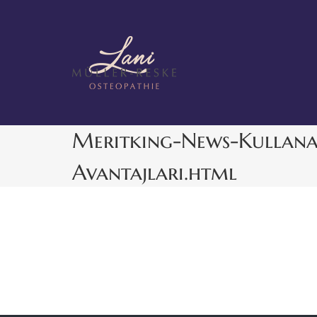
Zum
Inhalt
springen
Meritking-News-Kullana
Avantajları.html