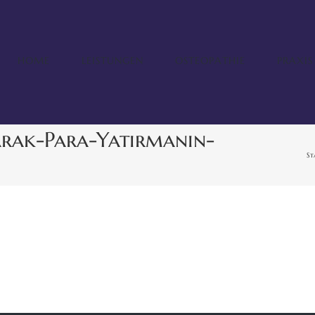
HOME
LEISTUNGEN
OSTEOPATHIE
PRAXIS
rak-Para-Yatırmanın-
St