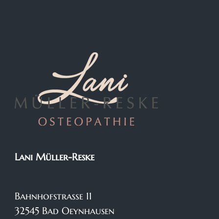
Lani Müller-Reske
Bahnhofstraße 11
32545 Bad Oeynhausen