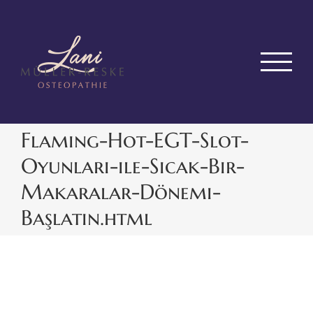
Zum
Inhalt
springen
Flaming-Hot-EGT-Slot-
Oyunları-ile-Sıcak-Bir-
Makaralar-Dönemi-
Başlatın.html