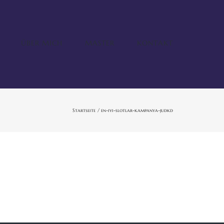
ÜBER MICH
MASTER
KONTAKT
Startseite
en-iyi-slotlar-kampanya-judkd