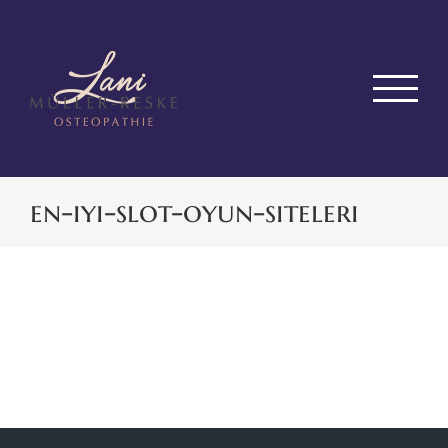
Zum
Inhalt
springen
en-iyi-slot-oyun-siteleri