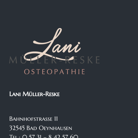
Lani Müller-Reske
Bahnhofstraße 11
32545 Bad Oeynhausen
Tel.: 0 57 31 – 8 42 57 60