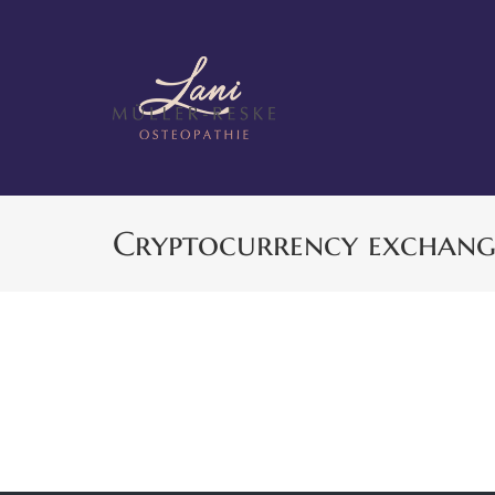
Zum
Inhalt
springen
Cryptocurrency exchang