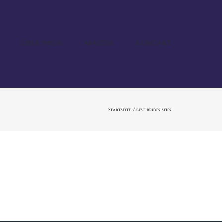
ÜBER MICH
MASTER
KONTAKT
Startseite
best brides sites