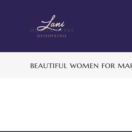
Zum
Inhalt
springen
beautiful women for ma