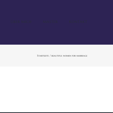
ÜBER MICH
MASTER
KONTAKT
Startseite
beautiful women for marriage