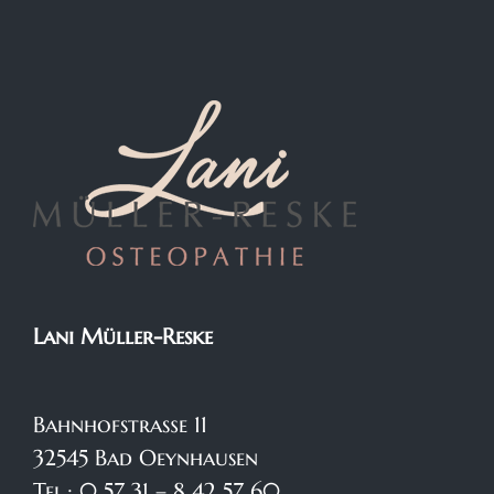
Lani Müller-Reske
Bahnhofstraße 11
32545 Bad Oeynhausen
Tel.: 0 57 31 – 8 42 57 60