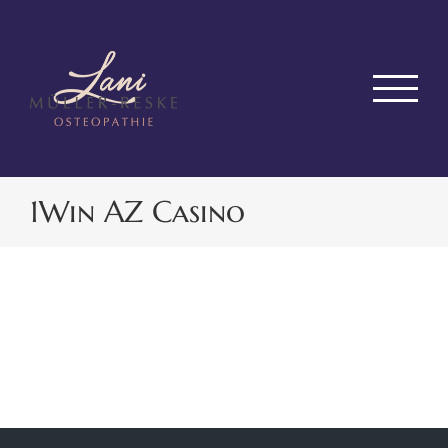
Zum
Inhalt
springen
1Win AZ Casino